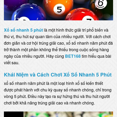
Xổ số nhanh 5 phút
là một hình thức giải trí phổ biến và
thú vị, thu hút sự quan tâm của nhiều người. Với cách chơi
đơn giản và cơ hội trúng giải cao, xổ số nhanh năm phút đã
trở thành một phần không thể thiếu trong cuộc sống hàng
ngày của nhiều người. Hãy cùng
BET168
tìm hiểu qua bài
viết sau.
Khái Niệm và Cách Chơi Xổ Số Nhanh 5 Phút
xổ số nhanh năm phút là một loại hình xổ số kiến thiết
được phát hành với chu kỳ quay số nhanh chóng, chỉ trong
vòng 5 phút. Điều này tạo ra sự hứng thú và thu hút người
chơi bởi khả năng trúng giải cao và nhanh chóng.