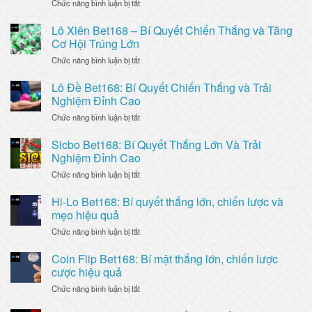
ở
Chức năng bình luận bị tắt
–
người
Dự
Cập
chơi
đoán
Lô Xiên Bet168 – Bí Quyết Chiến Thắng và Tăng
Nhật
chọn
xổ
Tỷ
Cơ Hội Trúng Lớn
số:
Lệ
ở
Chức năng bình luận bị tắt
Bí
Chuẩn,
Lô
quyết
Cược
Xiên
Lô Đề Bet168: Bí Quyết Chiến Thắng và Trải
chơi
Là
Bet168
thông
Nghiệm Đỉnh Cao
Thắng
–
minh
ở
Chức năng bình luận bị tắt
Bí
và
Lô
Quyết
may
Đề
Sicbo Bet168: Bí Quyết Thắng Lớn Và Trải
Chiến
mắn
Bet168:
Thắng
Nghiệm Đỉnh Cao
Bí
và
ở
Chức năng bình luận bị tắt
Quyết
Tăng
Sicbo
Chiến
Cơ
Bet168:
Hi-Lo Bet168: Bí quyết thắng lớn, chiến lược và
Thắng
Hội
Bí
và
mẹo hiệu quả
Trúng
Quyết
Trải
Lớn
ở
Chức năng bình luận bị tắt
Thắng
Nghiệm
Hi-
Lớn
Đỉnh
Lo
Coin Flip Bet168: Bí mật thắng lớn, chiến lược
Và
Cao
Bet168:
Trải
cược hiệu quả
Bí
Nghiệm
ở
Chức năng bình luận bị tắt
quyết
Đỉnh
Coin
thắng
Cao
Flip