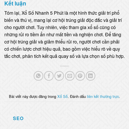
Kết luận
Tóm lại, Xổ Số Nhanh 5 Phút là một hình thức giải trí phổ
biến và thú vị, mang lại cơ hội trúng giải độc đắc và giải trí
cho người chơi. Tuy nhiên, việc tham gia xổ số cũng có
những rủi ro tiềm ẩn như mất tiền và nghiện chơi. Để tăng
cơ hội trúng giải và giảm thiểu rủi ro, người chơi cần phải
có chiến lược chơi hiệu quả, bao gồm việc hiểu rõ về quy
tắc chơi, phân tích kết quả quay số và lựa chọn số phù hợp.
Bài viết này được đăng trong
Xổ Số
. Đánh dấu
liên kết thường trực
.
SEO