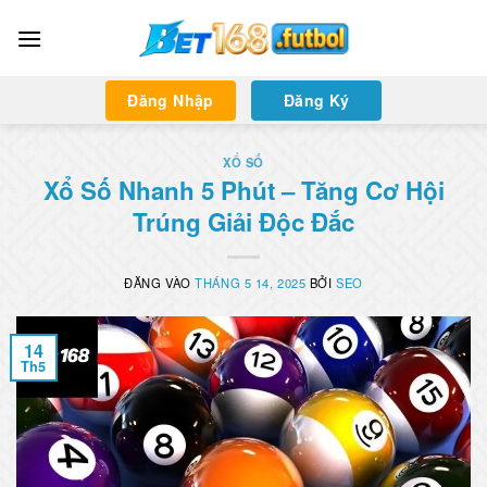
Bỏ
qua
nội
dung
Đăng Nhập
Đăng Ký
XỔ SỐ
Xổ Số Nhanh 5 Phút – Tăng Cơ Hội
Trúng Giải Độc Đắc
ĐĂNG VÀO
THÁNG 5 14, 2025
BỞI
SEO
14
Th5