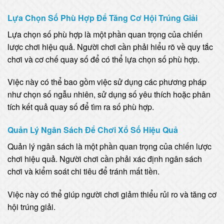
Lựa Chọn Số Phù Hợp Để Tăng Cơ Hội Trúng Giải
Lựa chọn số phù hợp là một phần quan trọng của chiến
lược chơi hiệu quả. Người chơi cần phải hiểu rõ về quy tắc
chơi và cơ chế quay số để có thể lựa chọn số phù hợp.
Việc này có thể bao gồm việc sử dụng các phương pháp
như chọn số ngẫu nhiên, sử dụng số yêu thích hoặc phân
tích kết quả quay số để tìm ra số phù hợp.
Quản Lý Ngân Sách Để Chơi Xổ Số Hiệu Quả
Quản lý ngân sách là một phần quan trọng của chiến lược
chơi hiệu quả. Người chơi cần phải xác định ngân sách
chơi và kiểm soát chi tiêu để tránh mất tiền.
Việc này có thể giúp người chơi giảm thiểu rủi ro và tăng cơ
hội trúng giải.