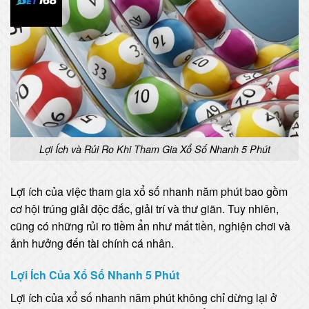
Lợi Ích và Rủi Ro Khi Tham Gia Xổ Số Nhanh 5 Phút
Lợi ích của việc tham gia xổ số nhanh năm phút bao gồm
cơ hội trúng giải độc đắc, giải trí và thư giãn. Tuy nhiên,
cũng có những rủi ro tiềm ẩn như mất tiền, nghiện chơi và
ảnh hưởng đến tài chính cá nhân.
Lợi Ích Của Xổ Số Nhanh 5 Phút
Lợi ích của xổ số nhanh năm phút không chỉ dừng lại ở