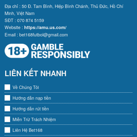
Địa chỉ : 50 Đ. Tam Bình, Hiệp Bình Chánh, Thủ Đức, Hồ Chí
Minh, Việt Nam
SĐT : 070 874 5159
Website :
https://amu.us.com/
Email :
bet168futbol@gmail.com
LIÊN KẾT NHANH
Về Chúng Tôi
Hướng dẫn nạp tiền
Hướng dẫn rút tiền
Miễn Trừ Trách Nhiệm
Liên Hệ Bet168