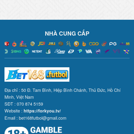
quả
Bet168:
nghiệm
Chiến
không
lược
giới
và
hạn
bí
quyết
NHÀ CUNG CẤP
thành
công
Địa chỉ : 50 Đ. Tam Bình, Hiệp Bình Chánh, Thủ Đức, Hồ Chí
Minh, Việt Nam
SĐT : 070 874 5159
Website :
https://forkyou.tv/
Email :
bet168futbol@gmail.com