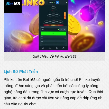
Giới Thiệu Về Plinko Bet168
Lịch Sử Phát Triển
Plinko trên Bet168 có nguồn gốc từ trò chơi Plinko truyền
thống, được sáng tạo và phát triển bởi các công ty công
nghệ hàng đầu trong lĩnh vực cá cược trực tuyến. Qua thời
gian, trò chơi đã được cải tiến và nâng cấp để đáp ứng nhu
cầu của người chơi.