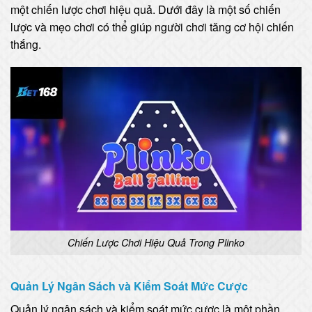
một chiến lược chơi hiệu quả. Dưới đây là một số chiến
lược và mẹo chơi có thể giúp người chơi tăng cơ hội chiến
thắng.
Chiến Lược Chơi Hiệu Quả Trong Plinko
Quản Lý Ngân Sách và Kiểm Soát Mức Cược
Quản lý ngân sách và kiểm soát mức cược là một phần