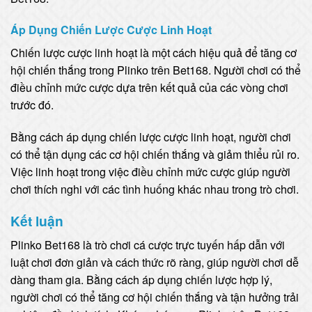
Áp Dụng Chiến Lược Cược Linh Hoạt
Chiến lược cược linh hoạt là một cách hiệu quả để tăng cơ
hội chiến thắng trong Plinko trên Bet168. Người chơi có thể
điều chỉnh mức cược dựa trên kết quả của các vòng chơi
trước đó.
Bằng cách áp dụng chiến lược cược linh hoạt, người chơi
có thể tận dụng các cơ hội chiến thắng và giảm thiểu rủi ro.
Việc linh hoạt trong việc điều chỉnh mức cược giúp người
chơi thích nghi với các tình huống khác nhau trong trò chơi.
Kết luận
Plinko Bet168 là trò chơi cá cược trực tuyến hấp dẫn với
luật chơi đơn giản và cách thức rõ ràng, giúp người chơi dễ
dàng tham gia. Bằng cách áp dụng chiến lược hợp lý,
người chơi có thể tăng cơ hội chiến thắng và tận hưởng trải