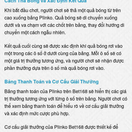
Cách Thả Bóng và Xác Định Kết Quả
Khi bắt đầu chơi, người chơi sẽ thả một quả bóng từ trên
cao xuống bảng Plinko. Quả bóng sẽ di chuyển xuống
dưới và va chạm với các chốt trên bảng, thay đổi hướng di
chuyển một cách ngẫu nhiên.
Kết quả cuối cùng sẽ được xác định khi quả bóng rơi vào
một trong các ô số ở dưới cùng của bảng. Mỗi ô số sẽ có
một giá trị thưởng tương ứng, và người chơi sẽ nhận được
phần thưởng dựa trên ô số mà quả bóng rơi vào.
Bảng Thanh Toán và Cơ Cấu Giải Thưởng
Bảng thanh toán của Plinko trên Bet168 sẽ hiển thị các giá
trị thưởng tương ứng với từng ô số trên bảng. Người chơi có
thể xem bảng thanh toán để hiểu rõ về cơ cấu giải thưởng
và xác định mức cược phù hợp.
Cơ cấu giải thưởng của Plinko Bet168 được thiết kế để