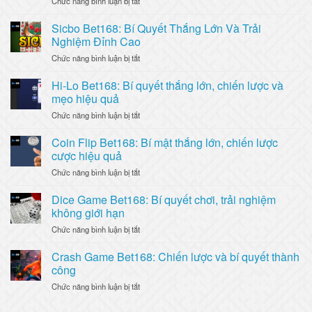
ở
Chức năng bình luận bị tắt
Bí
và
Lô
Quyết
may
Đề
Sicbo Bet168: Bí Quyết Thắng Lớn Và Trải
Chiến
mắn
Bet168:
Thắng
Nghiệm Đỉnh Cao
Bí
và
ở
Chức năng bình luận bị tắt
Quyết
Tăng
Sicbo
Chiến
Cơ
Bet168:
Hi-Lo Bet168: Bí quyết thắng lớn, chiến lược và
Thắng
Hội
Bí
và
mẹo hiệu quả
Trúng
Quyết
Trải
Lớn
ở
Chức năng bình luận bị tắt
Thắng
Nghiệm
Hi-
Lớn
Đỉnh
Lo
Coin Flip Bet168: Bí mật thắng lớn, chiến lược
Và
Cao
Bet168:
Trải
cược hiệu quả
Bí
Nghiệm
ở
Chức năng bình luận bị tắt
quyết
Đỉnh
Coin
thắng
Cao
Flip
Dice Game Bet168: Bí quyết chơi, trải nghiệm
lớn,
Bet168:
chiến
không giới hạn
Bí
lược
ở
Chức năng bình luận bị tắt
mật
và
Dice
thắng
mẹo
Game
Crash Game Bet168: Chiến lược và bí quyết thành
lớn,
hiệu
Bet168:
chiến
công
quả
Bí
lược
ở
Chức năng bình luận bị tắt
quyết
cược
Crash
chơi,
hiệu
Game
trải