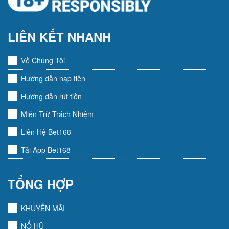
LIÊN KẾT NHANH
Về Chúng Tôi
Hướng dẫn nạp tiền
Hướng dẫn rút tiền
Miễn Trừ Trách Nhiệm
Liên Hệ Bet168
Tải App Bet168
TỔNG HỢP
KHUYẾN MÃI
NỔ HŨ