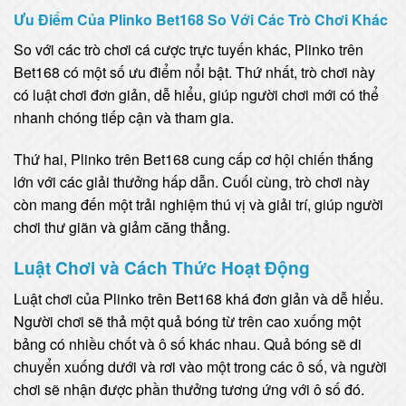
Ưu Điểm Của Plinko Bet168 So Với Các Trò Chơi Khác
So với các trò chơi cá cược trực tuyến khác, Plinko trên
Bet168 có một số ưu điểm nổi bật. Thứ nhất, trò chơi này
có luật chơi đơn giản, dễ hiểu, giúp người chơi mới có thể
nhanh chóng tiếp cận và tham gia.
Thứ hai, Plinko trên Bet168 cung cấp cơ hội chiến thắng
lớn với các giải thưởng hấp dẫn. Cuối cùng, trò chơi này
còn mang đến một trải nghiệm thú vị và giải trí, giúp người
chơi thư giãn và giảm căng thẳng.
Luật Chơi và Cách Thức Hoạt Động
Luật chơi của Plinko trên Bet168 khá đơn giản và dễ hiểu.
Người chơi sẽ thả một quả bóng từ trên cao xuống một
bảng có nhiều chốt và ô số khác nhau. Quả bóng sẽ di
chuyển xuống dưới và rơi vào một trong các ô số, và người
chơi sẽ nhận được phần thưởng tương ứng với ô số đó.