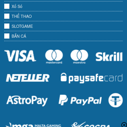
Xổ Số
THỂ THAO
SLOTGAME
BẮN CÁ