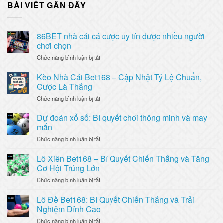
BÀI VIẾT GẦN ĐÂY
86BET nhà cái cá cược uy tín được nhiều người
chơi chọn
ở
Chức năng bình luận bị tắt
86BET
nhà
Kèo Nhà Cái Bet168 – Cập Nhật Tỷ Lệ Chuẩn,
cái
Cược Là Thắng
cá
ở
Chức năng bình luận bị tắt
cược
Kèo
uy
Nhà
Dự đoán xổ số: Bí quyết chơi thông minh và may
tín
Cái
được
mắn
Bet168
nhiều
ở
Chức năng bình luận bị tắt
–
người
Dự
Cập
chơi
đoán
Lô Xiên Bet168 – Bí Quyết Chiến Thắng và Tăng
Nhật
chọn
xổ
Tỷ
Cơ Hội Trúng Lớn
số:
Lệ
ở
Chức năng bình luận bị tắt
Bí
Chuẩn,
Lô
quyết
Cược
Xiên
Lô Đề Bet168: Bí Quyết Chiến Thắng và Trải
chơi
Là
Bet168
thông
Nghiệm Đỉnh Cao
Thắng
–
minh
ở
Chức năng bình luận bị tắt
Bí