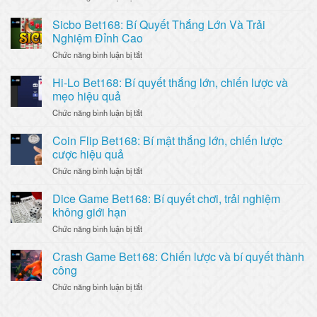
và
Lô
Quyết
may
Đề
Sicbo Bet168: Bí Quyết Thắng Lớn Và Trải
Chiến
mắn
Bet168:
Thắng
Nghiệm Đỉnh Cao
Bí
và
ở
Chức năng bình luận bị tắt
Quyết
Tăng
Sicbo
Chiến
Cơ
Bet168:
Hi-Lo Bet168: Bí quyết thắng lớn, chiến lược và
Thắng
Hội
Bí
và
mẹo hiệu quả
Trúng
Quyết
Trải
Lớn
ở
Chức năng bình luận bị tắt
Thắng
Nghiệm
Hi-
Lớn
Đỉnh
Lo
Coin Flip Bet168: Bí mật thắng lớn, chiến lược
Và
Cao
Bet168:
Trải
cược hiệu quả
Bí
Nghiệm
ở
Chức năng bình luận bị tắt
quyết
Đỉnh
Coin
thắng
Cao
Flip
Dice Game Bet168: Bí quyết chơi, trải nghiệm
lớn,
Bet168:
chiến
không giới hạn
Bí
lược
ở
Chức năng bình luận bị tắt
mật
và
Dice
thắng
mẹo
Game
Crash Game Bet168: Chiến lược và bí quyết thành
lớn,
hiệu
Bet168:
chiến
công
quả
Bí
lược
ở
Chức năng bình luận bị tắt
quyết
cược
Crash
chơi,
hiệu
Game
trải
quả