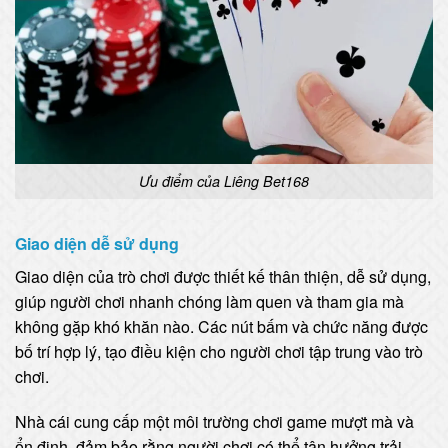
Ưu điểm của Liêng Bet168
Giao diện dễ sử dụng
Giao diện của trò chơi được thiết kế thân thiện, dễ sử dụng,
giúp người chơi nhanh chóng làm quen và tham gia mà
không gặp khó khăn nào.
Các nút bấm và chức năng được
bố trí hợp lý, tạo điều kiện cho người chơi tập trung vào trò
chơi.
Nhà cái cung cấp một môi trường chơi game mượt mà và
ổn định, đảm bảo rằng người chơi có thể tận hưởng trải