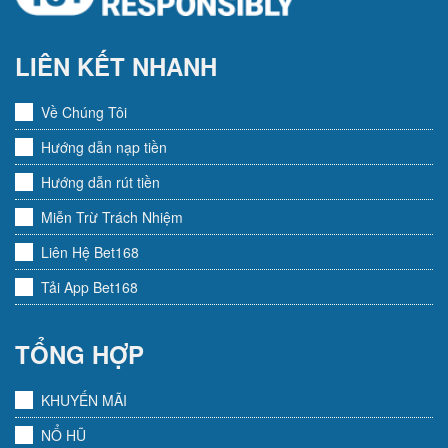
LIÊN KẾT NHANH
Về Chúng Tôi
Hướng dẫn nạp tiền
Hướng dẫn rút tiền
Miễn Trừ Trách Nhiệm
Liên Hệ Bet168
Tải App Bet168
TỔNG HỢP
KHUYẾN MÃI
NỔ HŨ