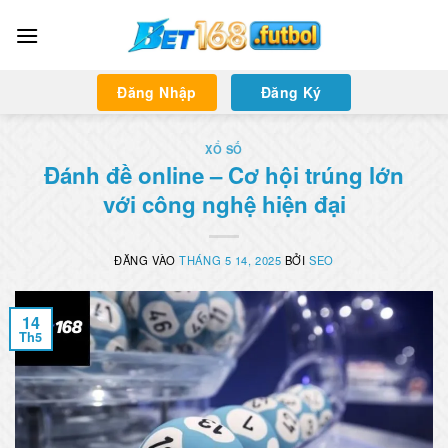
Bỏ
qua
nội
dung
Đăng Nhập
Đăng Ký
XỔ SỐ
Đánh đề online – Cơ hội trúng lớn
với công nghệ hiện đại
ĐĂNG VÀO
THÁNG 5 14, 2025
BỞI
SEO
14
Th5