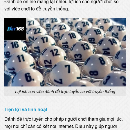
Đánh đề online mang lại nhiều lợi ích cho người chơi so
với việc chơi lô đề truyền thống.
Lợi ích của việc đánh đề trực tuyến so với truyền thống
Tiện lợi và linh hoạt
Đánh đề trực tuyến cho phép người chơi tham gia mọi lúc,
mọi nơi chỉ cần có kết nối internet. Điều này giúp người