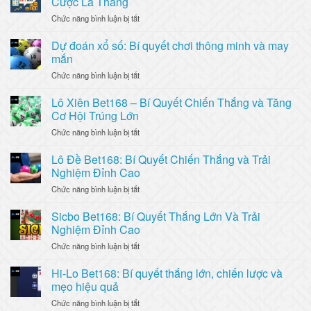
Cược Là Thắng
cá
ở
Chức năng bình luận bị tắt
cược
Kèo
uy
Nhà
Dự đoán xổ số: Bí quyết chơi thông minh và may
tín
Cái
được
mắn
Bet168
nhiều
ở
Chức năng bình luận bị tắt
–
người
Dự
Cập
chơi
đoán
Lô Xiên Bet168 – Bí Quyết Chiến Thắng và Tăng
Nhật
chọn
xổ
Tỷ
Cơ Hội Trúng Lớn
số:
Lệ
ở
Chức năng bình luận bị tắt
Bí
Chuẩn,
Lô
quyết
Cược
Xiên
Lô Đề Bet168: Bí Quyết Chiến Thắng và Trải
chơi
Là
Bet168
thông
Nghiệm Đỉnh Cao
Thắng
–
minh
ở
Chức năng bình luận bị tắt
Bí
và
Lô
Quyết
may
Đề
Sicbo Bet168: Bí Quyết Thắng Lớn Và Trải
Chiến
mắn
Bet168:
Thắng
Nghiệm Đỉnh Cao
Bí
và
ở
Chức năng bình luận bị tắt
Quyết
Tăng
Sicbo
Chiến
Cơ
Bet168:
Hi-Lo Bet168: Bí quyết thắng lớn, chiến lược và
Thắng
Hội
Bí
và
mẹo hiệu quả
Trúng
Quyết
Trải
Lớn
ở
Chức năng bình luận bị tắt
Thắng
Nghiệm