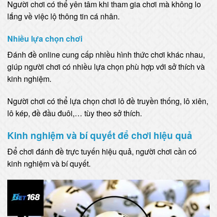
Người chơi có thể yên tâm khi tham gia chơi mà không lo
lắng về việc lộ thông tin cá nhân.
Nhiều lựa chọn chơi
Đánh đề online cung cấp nhiều hình thức chơi khác nhau,
giúp người chơi có nhiều lựa chọn phù hợp với sở thích và
kinh nghiệm.
Người chơi có thể lựa chọn chơi lô đề truyền thống, lô xiên,
lô kép, đề đầu đuôi,… tùy theo sở thích.
Kinh nghiệm và bí quyết để chơi hiệu quả
Để chơi đánh đề trực tuyến hiệu quả, người chơi cần có
kinh nghiệm và bí quyết.