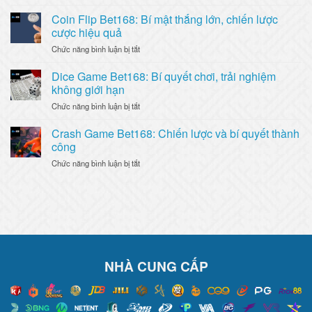
Hi-
Lớn
Đỉnh
Lo
Coin Flip Bet168: Bí mật thắng lớn, chiến lược
Và
Cao
Bet168:
Trải
cược hiệu quả
Bí
Nghiệm
ở
Chức năng bình luận bị tắt
quyết
Đỉnh
Coin
thắng
Cao
Flip
Dice Game Bet168: Bí quyết chơi, trải nghiệm
lớn,
Bet168:
chiến
không giới hạn
Bí
lược
ở
Chức năng bình luận bị tắt
mật
và
Dice
thắng
mẹo
Game
Crash Game Bet168: Chiến lược và bí quyết thành
lớn,
hiệu
Bet168:
chiến
công
quả
Bí
lược
ở
Chức năng bình luận bị tắt
quyết
cược
Crash
chơi,
hiệu
Game
trải
quả
Bet168:
nghiệm
Chiến
không
lược
giới
và
hạn
bí
quyết
NHÀ CUNG CẤP
thành
công