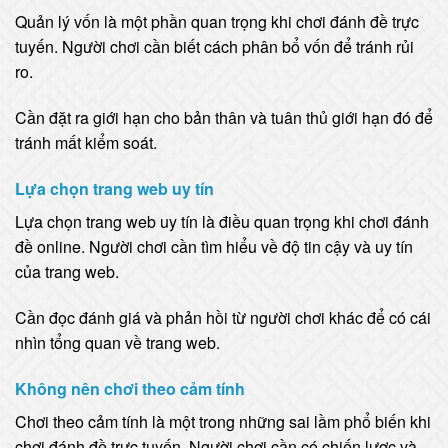
Quản lý vốn là một phần quan trọng khi chơi đánh đề trực
tuyến. Người chơi cần biết cách phân bổ vốn để tránh rủi
ro.
Cần đặt ra giới hạn cho bản thân và tuân thủ giới hạn đó để
tránh mất kiểm soát.
Lựa chọn trang web uy tín
Lựa chọn trang web uy tín là điều quan trọng khi chơi đánh
đề online. Người chơi cần tìm hiểu về độ tin cậy và uy tín
của trang web.
Cần đọc đánh giá và phản hồi từ người chơi khác để có cái
nhìn tổng quan về trang web.
Không nên chơi theo cảm tính
Chơi theo cảm tính là một trong những sai lầm phổ biến khi
chơi đánh đề trực tuyến. Người chơi cần có chiến lược và