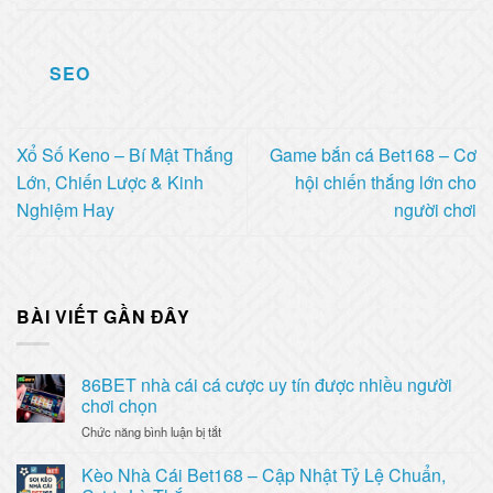
SEO
Xổ Số Keno – Bí Mật Thắng
Game bắn cá Bet168 – Cơ
Lớn, Chiến Lược & Kinh
hội chiến thắng lớn cho
Nghiệm Hay
người chơi
BÀI VIẾT GẦN ĐÂY
86BET nhà cái cá cược uy tín được nhiều người
chơi chọn
ở
Chức năng bình luận bị tắt
86BET
nhà
Kèo Nhà Cái Bet168 – Cập Nhật Tỷ Lệ Chuẩn,
cái