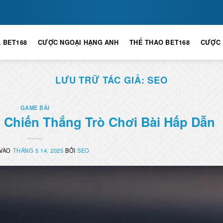
 BET168
CƯỢC NGOẠI HẠNG ANH
THỂ THAO BET168
CƯỢC 
LƯU TRỮ TÁC GIẢ:
SEO
GAME BÀI
t Chiến Thắng Trò Chơi Bài Hấp Dẫn
 VÀO
THÁNG 5 14, 2025
BỞI
SEO