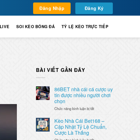
Đăng Nhập
Đăng Ký
LIVE
SOI KÈO BÓNG ĐÁ
TỶ LỆ KÈO TRỰC TIẾP
BÀI VIẾT GẦN ĐÂY
86BET nhà cái cá cược uy
tín được nhiều người chơi
chọn
ở
Chức năng bình luận bị tắt
86BET
nhà
Kèo Nhà Cái Bet168 –
cái
Cập Nhật Tỷ Lệ Chuẩn,
cá
Cược Là Thắng
cược
ở
Chức năng bình luận bị tắt
uy