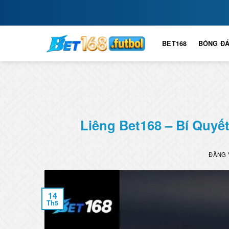
Bỏ
qua
nội
dung
BET168
BÓNG ĐÁ
Liêng Bet168 – Bí Quyế
ĐĂNG
14
Th5