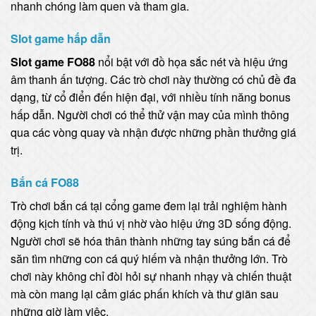
nhanh chóng làm quen và tham gia.
Slot game hấp dẫn
Slot game FO88
nổi bật với đồ họa sắc nét và hiệu ứng
âm thanh ấn tượng. Các trò chơi này thường có chủ đề đa
dạng, từ cổ điển đến hiện đại, với nhiều tính năng bonus
hấp dẫn. Người chơi có thể thử vận may của mình thông
qua các vòng quay và nhận được những phần thưởng giá
trị.
Bắn cá FO88
Trò chơi bắn cá tại cổng game đem lại trải nghiệm hành
động kịch tính và thú vị nhờ vào hiệu ứng 3D sống động.
Người chơi sẽ hóa thân thành những tay súng bắn cá để
săn tìm những con cá quý hiếm và nhận thưởng lớn. Trò
chơi này không chỉ đòi hỏi sự nhanh nhạy và chiến thuật
mà còn mang lại cảm giác phấn khích và thư giãn sau
những giờ làm việc.