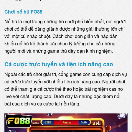
Chơi nổ hũ FO88
Nổ hũ là một trong những trò chơi phổ biến nhất, nơi người
chơi có thể dễ dàng giành được những giải thưởng lớn chỉ
với một cú nhấp chuột. Cách chơi đơn giản và hấp dẫn
khiến nổ hũ trở thành lựa chọn lý tưởng cho cả những
người mới và những game thủ dày dạn kinh nghiệm.
Cá cược trực tuyến và tiện ích nâng cao
Ngoài các trò chơi giải trí, cổng game còn cung cấp dịch vụ
cá cược trực tuyến với nhiều tiện ích nâng cao. Người chơi
có thể tham gia cá cược thể thao hoặc trải nghiệm casino
live với chất lượng cao. Dưới đây là những đặc điểm nổi
bật của dịch vụ cá cược tại nền tảng.