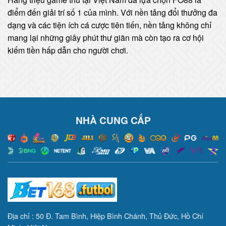
điểm đến giải trí số 1 của mình. Với nền tảng đổi thưởng đa
dạng và các tiện ích cá cược tiên tiến, nền tảng không chỉ
mang lại những giây phút thư giãn mà còn tạo ra cơ hội
kiếm tiền hấp dẫn cho người chơi.
NHÀ CUNG CẤP
Địa chỉ : 50 Đ. Tam Bình, Hiệp Bình Chánh, Thủ Đức, Hồ Chí