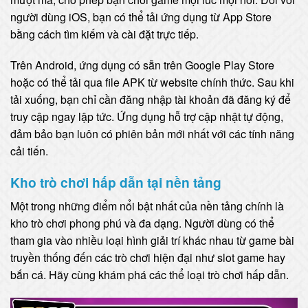
người dùng iOS, bạn có thể tải ứng dụng từ App Store
bằng cách tìm kiếm và cài đặt trực tiếp.
Trên Android, ứng dụng có sẵn trên Google Play Store
hoặc có thể tải qua file APK từ website chính thức. Sau khi
tải xuống, bạn chỉ cần đăng nhập tài khoản đã đăng ký để
truy cập ngay lập tức. Ứng dụng hỗ trợ cập nhật tự động,
đảm bảo bạn luôn có phiên bản mới nhất với các tính năng
cải tiến.
Kho trò chơi hấp dẫn tại nền tảng
Một trong những điểm nổi bật nhất của nền tảng chính là
kho trò chơi phong phú và đa dạng. Người dùng có thể
tham gia vào nhiều loại hình giải trí khác nhau từ game bài
truyền thống đến các trò chơi hiện đại như slot game hay
bắn cá. Hãy cùng khám phá các thể loại trò chơi hấp dẫn.