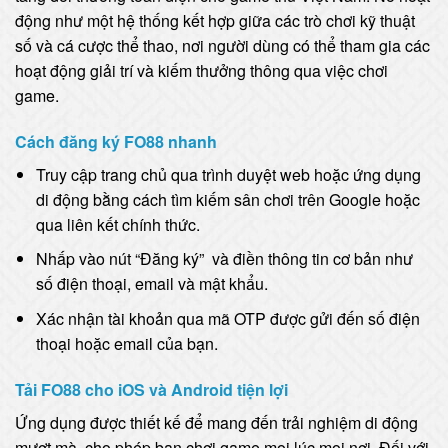
động như một hệ thống kết hợp giữa các trò chơi kỹ thuật
số và cá cược thể thao, nơi người dùng có thể tham gia các
hoạt động giải trí và kiếm thưởng thông qua việc chơi
game.
Cách đăng ký FO88 nhanh
Truy cập trang chủ qua trình duyệt web hoặc ứng dụng
di động bằng cách tìm kiếm sân chơi trên Google hoặc
qua liên kết chính thức.
Nhấp vào nút “Đăng ký” và điền thông tin cơ bản như
số điện thoại, email và mật khẩu.
Xác nhận tài khoản qua mã OTP được gửi đến số điện
thoại hoặc email của bạn.
Tải FO88 cho iOS và Android tiện lợi
Ứng dụng được thiết kế để mang đến trải nghiệm di động
mượt mà, cho phép bạn chơi game mọi lúc mọi nơi. Đối với